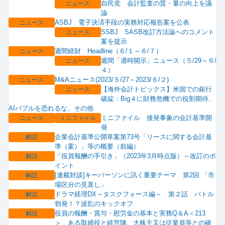
自民党 会計監査の質・量の向上を議
ニュース
論
ASBJ 電子決済手段の実務対応報告案を公表
ニュース
SSBJ SASB改訂方法論へのコメント
ニュース
案を提示
週間経財 Headline（６/１～６/７）
ニュース
週間「適時開示」ニュース（５/29～６/
ニュース
４）
M&Aニュース(2023/５/27～2023/６/２)
ニュース
【海外会計トピックス】米国での銀行
ニュース
破綻：Big４に財務危機での役割期待、
AIバブルを恐れるな、その他
ミニファイル 後発事象の会計基準開
ニュース
ミニファイル
発
企業会計基準公開草案第73号「リースに関する会計基
解説
準（案）」等の概要（前編）
「役員報酬の手引き」（2023年3月時点版）～改訂のポ
解説
イント
[連載対談]キーパーソンに訊く重要テーマ 第2回 「市
解説
場区分の見直し」
ドラマ経理DX～タスクフォース編～ 第２話 バトル
解説
勃発！？波乱のキックオフ
役員の報酬・賞与・慰労金の基本と実務Q＆A＜213
解説
＞ ある取締役と経営陣、大株主又は従業員等との確