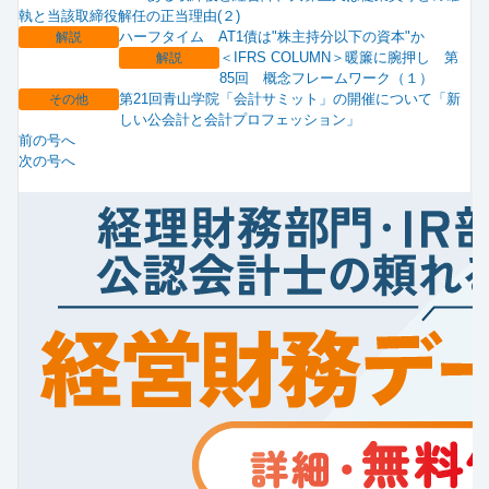
執と当該取締役解任の正当理由(２)
ハーフタイム AT1債は"株主持分以下の資本"か
解説
＜IFRS COLUMN＞暖簾に腕押し 第
解説
85回 概念フレームワーク（１）
第21回青山学院「会計サミット」の開催について「新
その他
しい公会計と会計プロフェッション」
前の号へ
次の号へ