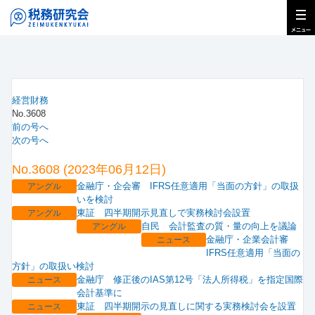
経営財務
No.3608
前の号へ
次の号へ
No.3608 (2023年06月12日)
金融庁・企会審 IFRS任意適用「当面の方針」の取扱
アングル
いを検討
東証 四半期開示見直しで実務検討会設置
アングル
自民 会計監査の質・量の向上を議論
アングル
金融庁・企業会計審
ニュース
IFRS任意適用「当面の
方針」の取扱い検討
金融庁 修正後のIAS第12号「法人所得税」を指定国際
ニュース
会計基準に
東証 四半期開示の見直しに関する実務検討会を設置
ニュース