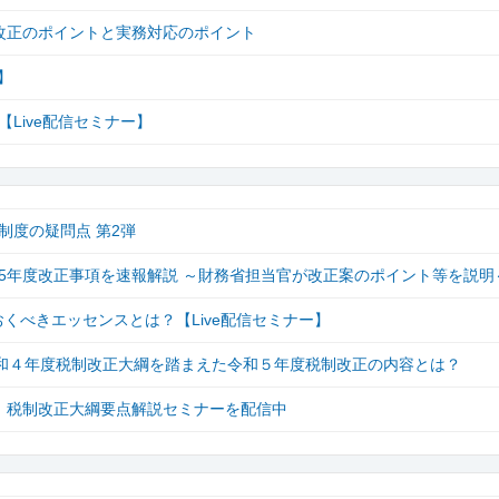
税制改正のポイントと実務対応のポイント
】
Live配信セミナー】
度の疑問点 第2弾
5年度改正事項を速報解説 ～財務省担当官が改正案のポイント等を説明
おくべきエッセンスとは？【Live配信セミナー】
？令和４年度税制改正大綱を踏まえた令和５年度税制改正の内容とは？
。税制改正大綱要点解説セミナーを配信中