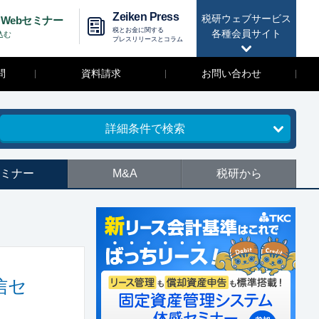
Zeiken Press
税研ウェブサービス
Webセミナー
税とお金に関する
各種会員サイト
込む
プレスリリースとコラム
問
資料請求
お問い合わせ
詳細条件で検索
ミナー
M&A
税研から
信セ