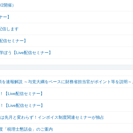
/2開催）
ナー】
配信します
e配信セミナー】
ぼう【Live配信セミナー】
項を速報解説 ～与党大綱をベースに財務省担当官がポイント等を説明～
【Live配信セミナー】
【Live配信セミナー】
ップ3は先月と変わらず！インボイス制度関連セミナーが独占
制度「税理士懇話会」のご案内