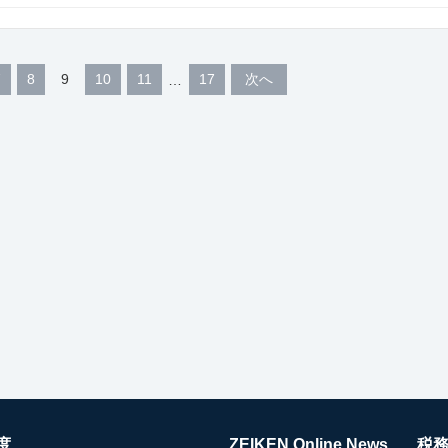
7
8
9
10
11
17
次へ
度
ZEIKEN Online News
税