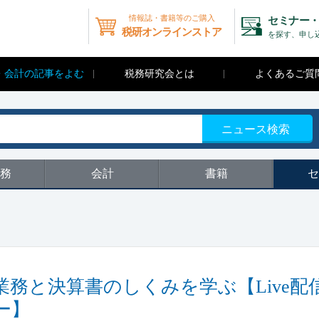
情報誌・書籍等のご購入
セミナー・
税研オンラインストア
を探す、申し
・会計の記事をよむ
税務研究会とは
よくあるご質
ニュース検索
務
会計
書籍
セ
業務と決算書のしくみを学ぶ【Live配
ー】