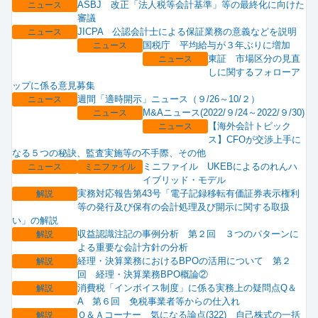
ASBJ 改正「法人税等会計基準」等の最終化に向けた
ニュース
審議
JICPA 公認会計士による保証業務の意義などを説明
ニュース
国税庁 平均給与が３年ぶりに増加
ニュース
東証 市場区分の見直
ニュース
しに関するフォローア
ップに係る意見募集
週間「適時開示」ニュース（９/26～10/２）
ニュース
M&Aニュース(2022/９/24～2022/９/30)
ニュース
【海外会計トピック
ニュース
ス】CFOが交渉上手に
なる５つの秘訣、監査実施等の不手際、その他
ミニファイル UKEBによるのれんハ
ニュース
ミニファイル
イブリッド・モデル
実務対応報告第43号「電子記録移転有価証券表示権利
解説
等の発行及び保有の会計処理及び開示に関する取扱
い」の解説
収益認識注記の事例分析 第２回 ３つのパターンに
解説
よる重要な会計方針の分析
経理・決算業務におけるBPOの活用について 第２
解説
回 経理・決算業務BPO概論②
消費税「インボイス制度」に係る実務上の疑問点Q＆
解説
A 第６回 免税事業者等からの仕入れ
Ｑ＆Ａコーナー 気になる論点(322) 自己株式の一括
解説