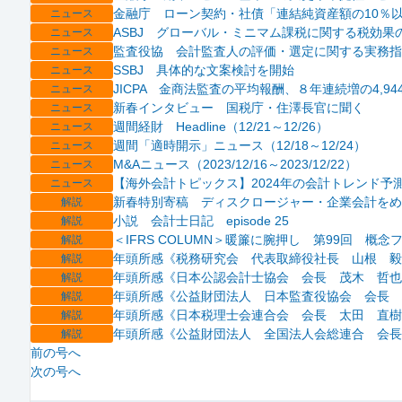
金融庁 ローン契約・社債「連結純資産額の10％
ニュース
ASBJ グローバル・ミニマム課税に関する税効果
ニュース
監査役協 会計監査人の評価・選定に関する実務指
ニュース
SSBJ 具体的な文案検討を開始
ニュース
JICPA 金商法監査の平均報酬、８年連続増の4,94
ニュース
新春インタビュー 国税庁・住澤長官に聞く
ニュース
週間経財 Headline（12/21～12/26）
ニュース
週間「適時開示」ニュース（12/18～12/24）
ニュース
M&Aニュース（2023/12/16～2023/12/22）
ニュース
【海外会計トピックス】2024年の会計トレンド予
ニュース
新春特別寄稿 ディスクロージャー・企業会計をめ
解説
小説 会計士日記 episode 25
解説
＜IFRS COLUMN＞暖簾に腕押し 第99回 概念
解説
年頭所感《税務研究会 代表取締役社長 山根 毅
解説
年頭所感《日本公認会計士協会 会長 茂木 哲也
解説
年頭所感《公益財団法人 日本監査役協会 会長 
解説
年頭所感《日本税理士会連合会 会長 太田 直樹
解説
年頭所感《公益財団法人 全国法人会総連合 会長
解説
前の号へ
次の号へ