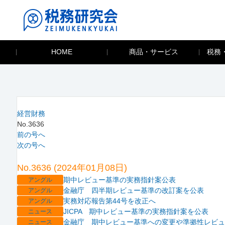
HOME
商品・サービス
税務
経営財務
No.3636
前の号へ
次の号へ
No.3636 (2024年01月08日)
期中レビュー基準の実務指針案公表
アングル
金融庁 四半期レビュー基準の改訂案を公表
アングル
実務対応報告第44号を改正へ
アングル
JICPA 期中レビュー基準の実務指針案を公表
ニュース
金融庁 期中レビュー基準への変更や準拠性レビュ
ニュース