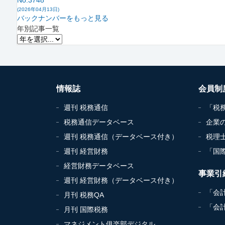
No.3748
(2026年04月13日)
バックナンバーをもっと見る
年別記事一覧
情報誌
会員制
週刊 税務通信
「税
税務通信データベース
企業
週刊 税務通信（データベース付き）
税理
週刊 経営財務
「国
経営財務データベース
事業引
週刊 経営財務（データベース付き）
「会
月刊 税務QA
「会
月刊 国際税務
マネジメント俱楽部デジタル