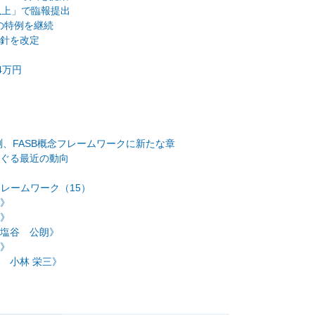
以上」で臨報提出
の特例を継続
針を改定
4万円
測、FASB概念フレームワークに新たな章
ぐる最近の動向
フレームワーク（15）
》
》
塩谷 公朗》
》
 小林 栄三》