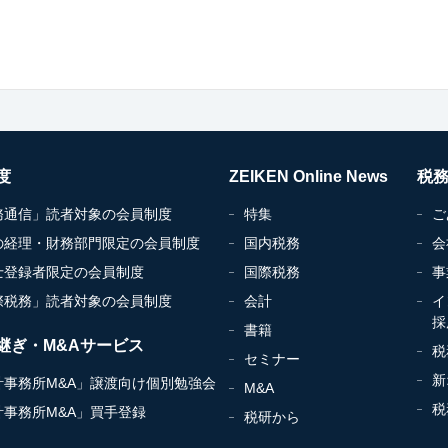
度
ZEIKEN Online News
税
務通信」読者対象の会員制度
特集
ご
の経理・財務部門限定の会員制度
国内税務
会
士登録者限定の会員制度
国際税務
事
際税務」読者対象の会員制度
会計
イ
採
書籍
継ぎ・M&Aサービス
税
セミナー
新
計事務所M&A」譲渡向け個別勉強会
M&A
税
計事務所M&A」買手登録
税研から