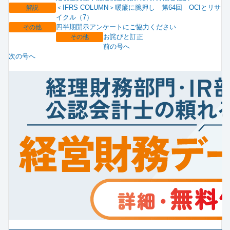
＜IFRS COLUMN＞暖簾に腕押し 第64回 OCIとリサ
解説
イクル（7）
四半期開示アンケートにご協力ください
その他
お詫びと訂正
その他
前の号へ
次の号へ