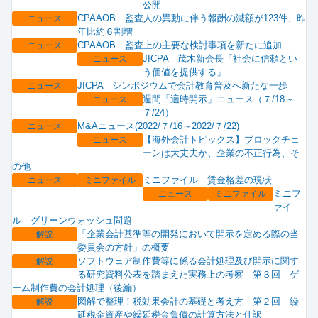
公開
CPAAOB 監査人の異動に伴う報酬の減額が123件、昨
ニュース
年比約６割増
CPAAOB 監査上の主要な検討事項を新たに追加
ニュース
JICPA 茂木新会長「社会に信頼とい
ニュース
う価値を提供する」
JICPA シンポジウムで会計教育普及へ新たな一歩
ニュース
週間「適時開示」ニュース（７/18～
ニュース
７/24）
M&Aニュース(2022/７/16～2022/７/22)
ニュース
【海外会計トピックス】ブロックチェ
ニュース
ーンは大丈夫か、企業の不正行為、そ
の他
ミニファイル 賃金格差の現状
ニュース
ミニファイル
ミニフ
ニュース
ミニファイル
ァイ
ル グリーンウォッシュ問題
「企業会計基準等の開発において開示を定める際の当
解説
委員会の方針」の概要
ソフトウェア制作費等に係る会計処理及び開示に関す
解説
る研究資料公表を踏まえた実務上の考察 第３回 ゲ
ーム制作費の会計処理（後編）
図解で整理！税効果会計の基礎と考え方 第２回 繰
解説
延税金資産や繰延税金負債の計算方法と仕訳