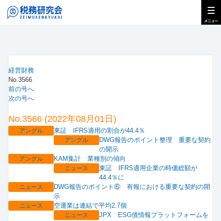
経営財務
No.3566
前の号へ
次の号へ
No.3566 (2022年08月01日)
東証 IFRS適用の割合が44.4％
アングル
DWG報告のポイント整理 重要な契約
アングル
の開示
KAM集計 業種別の傾向
アングル
東証 IFRS適用企業の時価総額が
ニュース
44.4％に
DWG報告のポイント⑥ 有報における重要な契約の開
ニュース
示
空運業は連結で平均2.7個
ニュース
JPX ESG債情報プラットフォームを
ニュース