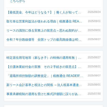
こちらから
【最低賃金、今年はどうなる？】｜働く人が知って…
2025/09/24
取引単位営業利益法が使われる理由｜税務通信 REA…
2025/09/11
リースの識別に係る実務上の留意点～思わぬ契約が…
2025/09/01
令和７年分路線価等 全国トップの最高路線価は40…
2025/08/27
特定居住用宅地等（家なき子）の特例の適用有無｜…
2025/08/27
【介護休業給付金の実務 その２手続きの留意点】…
2025/08/21
「退職所得控除額の調整規定」｜税務通信 READER'…
2025/08/07
新リース会計基準と税法との関係 ～法人税基本通達…
2025/08/01
事業承継税制の適用を受けた株式評価額に誤りがあ…
2025/07/30