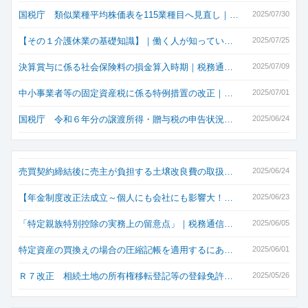
国税庁 類似業種平均株価表を115業種目へ見直し｜…
2025/07/30
【その１介護休業の基礎知識】｜働く人が知ってい…
2025/07/25
決算賞与に係る社会保険料の損金算入時期｜税務通…
2025/07/09
中小事業者等の固定資産税に係る特例措置の改正｜…
2025/07/01
国税庁 令和６年分の譲渡所得・贈与税の申告状況…
2025/06/24
売買契約締結後に売主が負担する土壌改良費の取扱…
2025/06/24
【年金制度改正法成立～個人にも会社にも影響大！…
2025/06/23
「特定親族特別控除の実務上の留意点」｜税務通信…
2025/06/05
特定資産の買換えの場合の圧縮記帳を適用するにあ…
2025/06/01
Ｒ７改正 相続土地の所有権移転登記等の登録免許…
2025/05/26