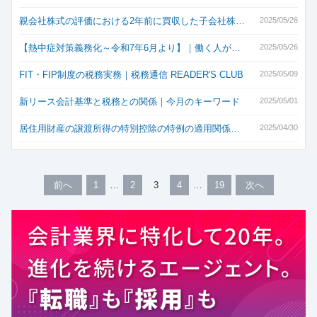
親会社株式の評価における2年前に買収した子会社株…
2025/05/26
【熱中症対策義務化～令和7年6月より】｜働く人が…
2025/05/26
FIT・FIP制度の税務実務｜税務通信 READER'S CLUB
2025/05/09
新リース会計基準と税務との関係｜今月のキーワード
2025/05/01
居住用財産の譲渡所得の特別控除の特例の適用関係…
2025/04/30
前へ
1
2
3
4
19
次へ