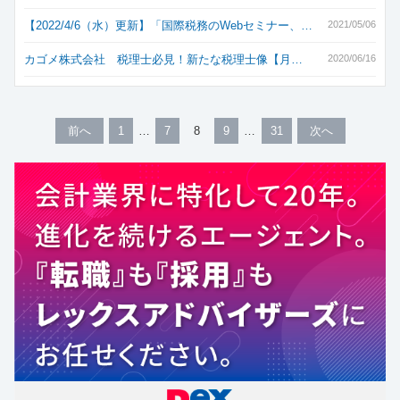
【2022/4/6（水）更新】「国際税務のWebセミナー、…
2021/05/06
カゴメ株式会社 税理士必見！新たな税理士像【月…
2020/06/16
前へ
1
7
8
9
31
次へ