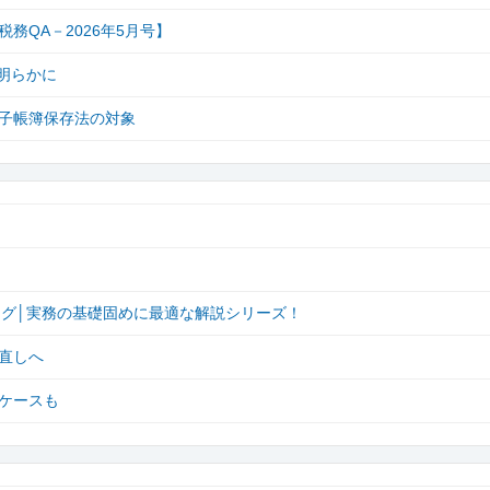
QA－2026年5月号】
明らかに
子帳簿保存法の対象
キング│実務の基礎固めに最適な解説シリーズ！
直しへ
ケースも