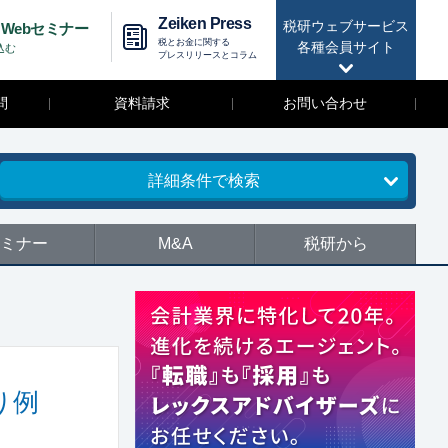
Zeiken Press
税研ウェブサービス
Webセミナー
税とお金に関する
各種会員サイト
込む
プレスリリースとコラム
問
資料請求
お問い合わせ
詳細条件で検索
ミナー
M&A
税研から
り例