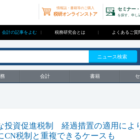
情報誌・書籍等のご購入
セミナー・
税研オンラインストア
を探す、申し
・会計の記事をよむ
税務研究会とは
よくあるご質
ニュース検索
務
会計
書籍
セ
な投資促進税制 経過措置の適用によ
にCN税制と重複できるケースも