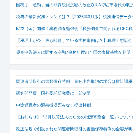
国税庁 通勤手当の非課税限度額の改正Q＆Aで駐車場代の取
税務の最新実務トレンドは？【2026年3月版】税務通信データ
5/22（金）開催！税務調査勉強会『税務調査で問われるCF
【税理士が今、最も閲覧している実務事例は？】税理士懇話会「
優良申告法人に関する令和7事務年度の全国の表敬基準が判明
関連者間取引の書類保存特例 青色申告取消の場合は推計課税
研究開発費 国外委託研究費に一部制限
中途退職者の源泉徴収票みなし提出特例
【お知らせ】「3月決算法人のための指定寄附金一覧」につい
改正法規で創設された関連者間取引の書類保存特例の全容が明