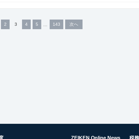
2
3
4
5
143
次へ
度
ZEIKEN Online News
税