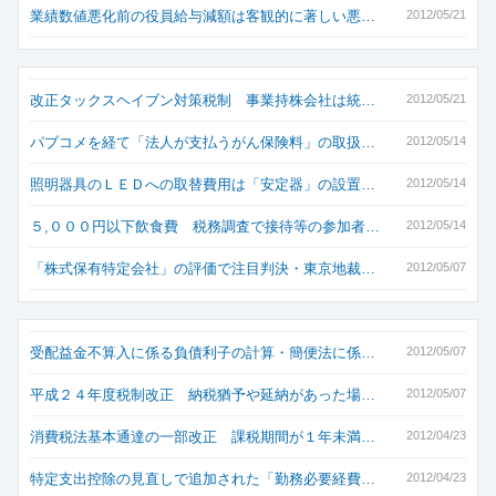
業績数値悪化前の役員給与減額は客観的に著しい悪…
2012/05/21
改正タックスヘイブン対策税制 事業持株会社は統…
2012/05/21
パブコメを経て「法人が支払うがん保険料」の取扱…
2012/05/14
照明器具のＬＥＤへの取替費用は「安定器」の設置…
2012/05/14
５,０００円以下飲食費 税務調査で接待等の参加者…
2012/05/14
「株式保有特定会社」の評価で注目判決・東京地裁…
2012/05/07
受配益金不算入に係る負債利子の計算・簡便法に係…
2012/05/07
平成２４年度税制改正 納税猶予や延納があった場…
2012/05/07
消費税法基本通達の一部改正 課税期間が１年未満…
2012/04/23
特定支出控除の見直しで追加された「勤務必要経費…
2012/04/23