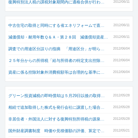
復興特別法人税の課税対象期間内に適格合併が行わ…
2012/06/11
中古住宅の取得と同時にする省エネリフォームで直…
2012/06/11
減価償却・耐用年数Ｑ＆Ａ・第２８回 減価償却資産…
2012/06/11
調査での用途区分誤りの指摘 「用途区分」が明ら…
2012/06/04
２５年分からの所得税「給与所得者の特定支出控除…
2012/06/04
資産に係る控除対象外消費税額等は合理的な基準に…
2012/06/04
グリーン投資減税の即時償却は５月29日以後の取得…
2012/05/28
相続で追加取得した株式を発行会社に譲渡した場合…
2012/05/28
非居住者・外国法人に対する復興特別所得税の源泉…
2012/05/28
国外財産調書制度 時価や見積価額の評価、算定で…
2012/05/21