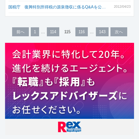
国税庁 復興特別所得税の源泉徴収に係るQ&Aを公…
2012/04/23
前へ
1
114
115
116
143
次へ