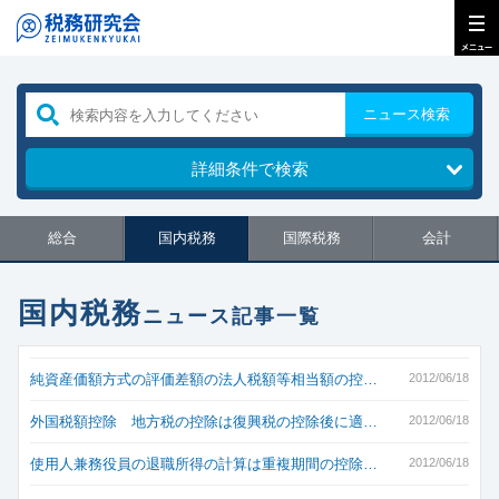
ニュース検索
詳細条件で検索
総合
国内税務
国際税務
会計
国内税務
ニュース記事一覧
純資産価額方式の評価差額の法人税額等相当額の控…
2012/06/18
外国税額控除 地方税の控除は復興税の控除後に適…
2012/06/18
使用人兼務役員の退職所得の計算は重複期間の控除…
2012/06/18