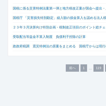
国税に係る災害特例法案第一弾と地方税改正案が国会へ提出・
国税庁 「災害損失特別勘定」繰入額の損金算入を認める法人
２３年３月決算向け特別企画・税制改正項目のポイント総チェ
受取配当等益金不算入制度 負債利子控除の計算
政政府税調 震災特例法の原案をまとめる 国税庁からは現行
前へ
1
119