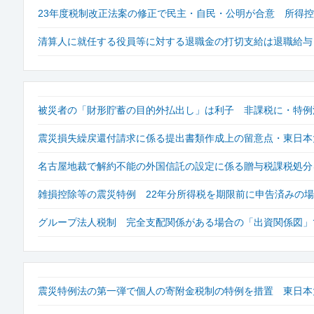
23年度税制改正法案の修正で民主・自民・公明が合意 所得
清算人に就任する役員等に対する退職金の打切支給は退職給与
被災者の「財形貯蓄の目的外払出し」は利子 非課税に・特例
震災損失繰戻還付請求に係る提出書類作成上の留意点・東日本
名古屋地裁で解約不能の外国信託の設定に係る贈与税課税処分
雑損控除等の震災特例 22年分所得税を期限前に申告済みの
グループ法人税制 完全支配関係がある場合の「出資関係図」
震災特例法の第一弾で個人の寄附金税制の特例を措置 東日本