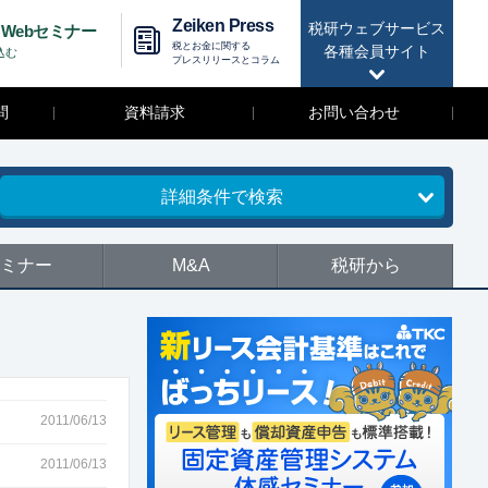
Zeiken Press
税研ウェブサービス
Webセミナー
税とお金に関する
各種会員サイト
込む
プレスリリースとコラム
問
資料請求
お問い合わせ
詳細条件で検索
ミナー
M&A
税研から
2011/06/13
2011/06/13