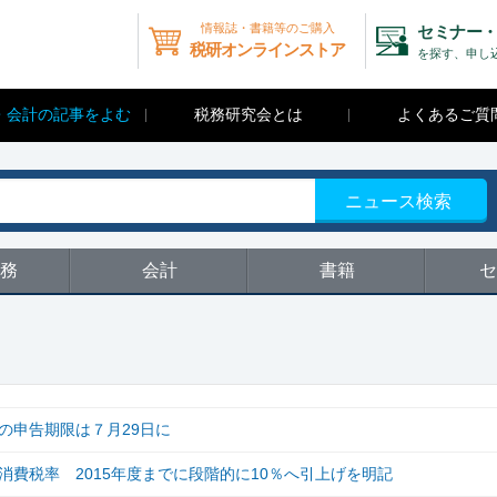
情報誌・書籍等のご購入
セミナー・
税研オンラインストア
を探す、申し
・会計の記事をよむ
税務研究会とは
よくあるご質
ニュース検索
務
会計
書籍
セ
の申告期限は７月29日に
費税率 2015年度までに段階的に10％へ引上げを明記