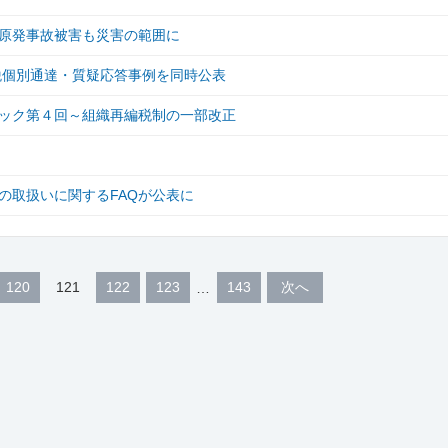
原発事故被害も災害の範囲に
税個別通達・質疑応答事例を同時公表
ック第４回～組織再編税制の一部改正
の取扱いに関するFAQが公表に
120
121
122
123
143
次へ