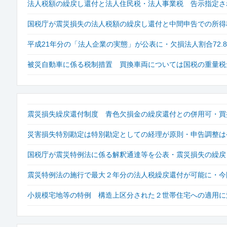
法人税額の繰戻し還付と法人住民税・法人事業税 告示指定さ
国税庁が震災損失の法人税額の繰戻し還付と中間申告での所得
平成21年分の「法人企業の実態」が公表に・欠損法人割合72.
被災自動車に係る税制措置 買換車両については国税の重量税
震災損失繰戻還付制度 青色欠損金の繰戻還付との併用可・買
災害損失特別勘定は特別勘定としての経理が原則・申告調整は
国税庁が震災特例法に係る解釈通達等を公表・震災損失の繰戻
震災特例法の施行で最大２年分の法人税繰戻還付が可能に・今
小規模宅地等の特例 構造上区分された２世帯住宅への適用に