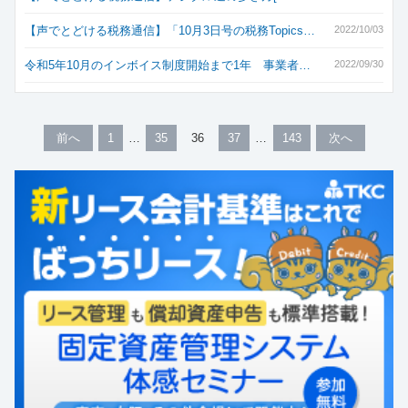
【声でとどける税務通信】「10月3日号の税務Topics…
2022/10/03
令和5年10月のインボイス制度開始まで1年 事業者…
2022/09/30
前へ
1
35
36
37
143
次へ