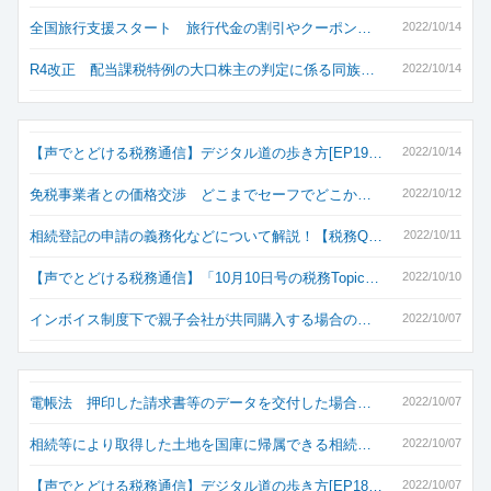
全国旅行支援スタート 旅行代金の割引やクーポン…
2022/10/14
R4改正 配当課税特例の大口株主の判定に係る同族…
2022/10/14
【声でとどける税務通信】デジタル道の歩き方[EP19…
2022/10/14
免税事業者との価格交渉 どこまでセーフでどこか…
2022/10/12
相続登記の申請の義務化などについて解説！【税務Q…
2022/10/11
【声でとどける税務通信】「10月10日号の税務Topic…
2022/10/10
インボイス制度下で親子会社が共同購入する場合の…
2022/10/07
電帳法 押印した請求書等のデータを交付した場合…
2022/10/07
相続等により取得した土地を国庫に帰属できる相続…
2022/10/07
【声でとどける税務通信】デジタル道の歩き方[EP18…
2022/10/07