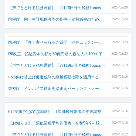
【声でとどける税務通信】「2月26日号の税務Topics…
2024/02/26
国税庁 同一生計配偶者等の把握へ定額減税のため…
2024/02/23
国税庁 「多く寄せられるご質問」やチェックシー…
2024/02/23
R6改正 払込資本の額が50億円超の親法人の100％子…
2024/02/23
【声でとどける税務通信】「2月19日号の税務Topics…
2024/02/19
中小向け賃上げ促進税制の繰越税額控除を適用する…
2024/02/16
警視庁 インボイス対応を踏まえパーキング・メー…
2024/02/16
6月実施予定の定額減税 月次減税対象者の年末調整…
2024/02/16
【お知らせ】「類似業種平均株価表（令和5年9～12…
2024/02/16
【声でとどける税務通信】「2月12日号の税務Topics…
2024/02/12