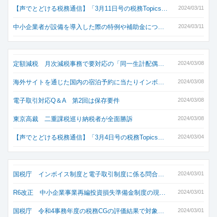
【声でとどける税務通信】「3月11日号の税務Topics…
2024/03/11
中小企業者が設備を導入した際の特例や補助金につ…
2024/03/11
定額減税 月次減税事務で要対応の「同一生計配偶…
2024/03/08
海外サイトを通じた国内の宿泊予約に当たりインボ…
2024/03/08
電子取引対応Q＆A 第2回は保存要件
2024/03/08
東京高裁 二重課税巡り納税者が全面勝訴
2024/03/08
【声でとどける税務通信】「3月4日号の税務Topics…
2024/03/04
国税庁 インボイス制度と電子取引制度に係る問合…
2024/03/01
R6改正 中小企業事業再編投資損失準備金制度の現…
2024/03/01
国税庁 令和4事務年度の税務CGの評価結果で対象…
2024/03/01