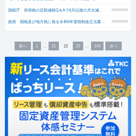
国税庁 所得税の定額減税Q＆Aで6月以後の月次減…
2024/02/09
政府 国税及び地方税に係る令和6年度税制改正法案…
2024/02/09
前へ
1
21
22
23
143
次へ