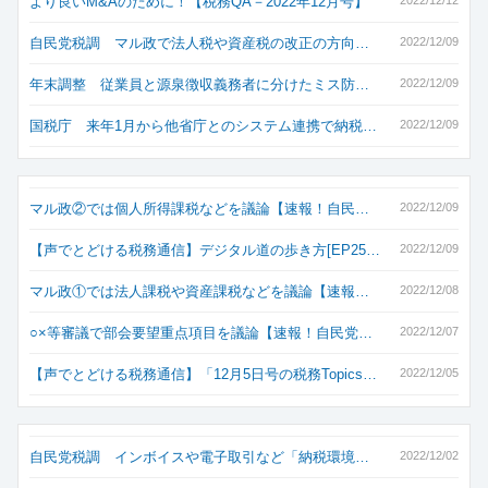
より良いM&Aのために！【税務QA－2022年12月号】
自民党税調 マル政で法人税や資産税の改正の方向…
2022/12/09
年末調整 従業員と源泉徴収義務者に分けたミス防…
2022/12/09
国税庁 来年1月から他省庁とのシステム連携で納税…
2022/12/09
マル政②では個人所得課税などを議論【速報！自民…
2022/12/09
【声でとどける税務通信】デジタル道の歩き方[EP25…
2022/12/09
マル政①では法人課税や資産課税などを議論【速報…
2022/12/08
○×等審議で部会要望重点項目を議論【速報！自民党…
2022/12/07
【声でとどける税務通信】「12月5日号の税務Topics…
2022/12/05
自民党税調 インボイスや電子取引など「納税環境…
2022/12/02