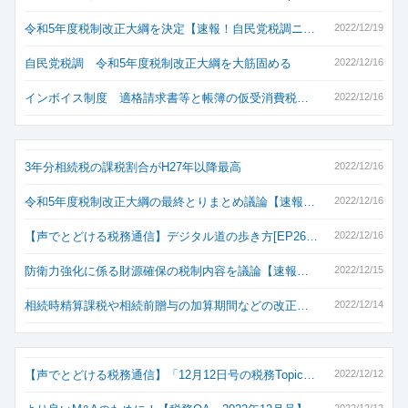
令和5年度税制改正大綱を決定【速報！自民党税調ニ…
2022/12/19
自民党税調 令和5年度税制改正大綱を大筋固める
2022/12/16
インボイス制度 適格請求書等と帳簿の仮受消費税…
2022/12/16
3年分相続税の課税割合がH27年以降最高
2022/12/16
令和5年度税制改正大綱の最終とりまとめ議論【速報…
2022/12/16
【声でとどける税務通信】デジタル道の歩き方[EP26…
2022/12/16
防衛力強化に係る財源確保の税制内容を議論【速報…
2022/12/15
相続時精算課税や相続前贈与の加算期間などの改正…
2022/12/14
【声でとどける税務通信】「12月12日号の税務Topic…
2022/12/12
2022/12/12