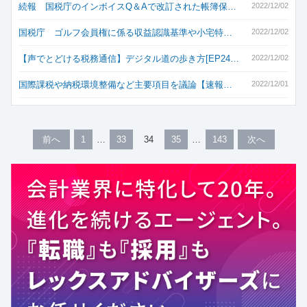
続報 国税庁のインボイスQ＆Aで改訂された帳簿保…
2022/12/02
国税庁 ゴルフ会員権に係る収益認識基準や小宅特…
2022/12/02
【声でとどける税務通信】デジタル道の歩き方[EP24…
2022/12/02
国際課税や納税環境整備など主要項目を議論【速報…
2022/12/01
前へ
1
33
34
35
143
次へ