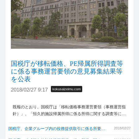
国税庁が移転価格、PE帰属所得調査等
に係る事務運営要領の意見募集結果等
を公表
2018/02/27 9:17
kokusaizeimu.com
既報のとおり、国税庁は「移転価格事務運営要領（事務運営指
針）」、「恒久的施設帰属所得に係る所得に関する調査等に…
国税庁、企業グループ内の役務提供取引に係る所要…
2018/02/27