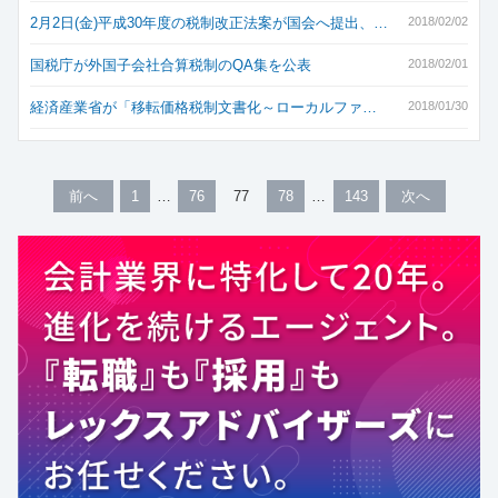
2月2日(金)平成30年度の税制改正法案が国会へ提出、…
2018/02/02
国税庁が外国子会社合算税制のQA集を公表
2018/02/01
経済産業省が「移転価格税制文書化～ローカルファ…
2018/01/30
前へ
1
76
77
78
143
次へ