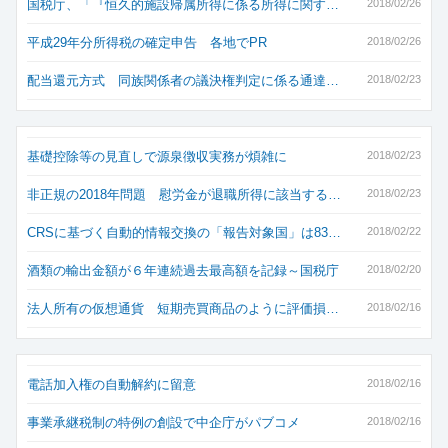
国税庁、「『恒久的施設帰属所得に係る所得に関す…
2018/02/26
平成29年分所得税の確定申告 各地でPR
2018/02/26
配当還元方式 同族関係者の議決権判定に係る通達…
2018/02/23
基礎控除等の見直しで源泉徴収実務が煩雑に
2018/02/23
非正規の2018年問題 慰労金が退職所得に該当する…
2018/02/23
CRSに基づく自動的情報交換の「報告対象国」は83…
2018/02/22
酒類の輸出金額が６年連続過去最高額を記録～国税庁
2018/02/20
法人所有の仮想通貨 短期売買商品のように評価損…
2018/02/16
電話加入権の自動解約に留意
2018/02/16
事業承継税制の特例の創設で中企庁がパブコメ
2018/02/16