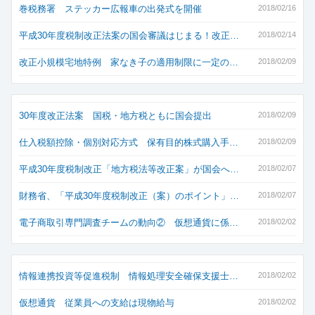
巻税務署 ステッカー広報車の出発式を開催
2018/02/16
平成30年度税制改正法案の国会審議はじまる！改正…
2018/02/14
改正小規模宅地特例 家なき子の適用制限に一定の…
2018/02/09
30年度改正法案 国税・地方税ともに国会提出
2018/02/09
仕入税額控除・個別対応方式 保有目的株式購入手…
2018/02/09
平成30年度税制改正「地方税法等改正案」が国会へ…
2018/02/07
財務省、「平成30年度税制改正（案）のポイント」…
2018/02/07
電子商取引専門調査チームの動向② 仮想通貨に係…
2018/02/02
情報連携投資等促進税制 情報処理安全確保支援士…
2018/02/02
仮想通貨 従業員への支給は現物給与
2018/02/02