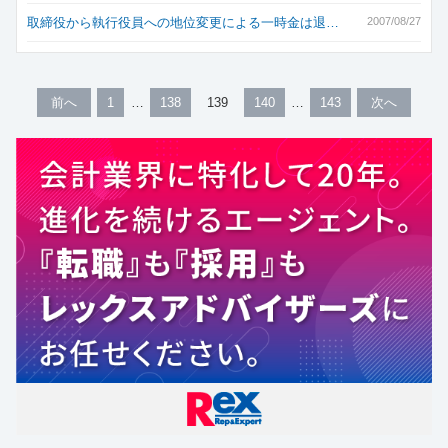
取締役から執行役員への地位変更による一時金は退…
2007/08/27
前へ
1
138
139
140
143
次へ