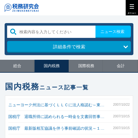
ニュース検索
詳細条件で検索
総合
国内税務
国際税務
会計
国内税務
ニュース記事一覧
ニューヨーク州法に基づくＬＬＣに法人格認む～東…
2007/10/22
国税庁 退職所得に認められる一時金を文書回答事…
2007/10/15
国税庁 最新版相互協議を伴う事前確認の状況～１…
2007/10/15