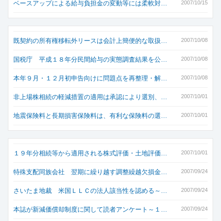
ベースアップによる給与負担金の変動等には柔軟対…
2007/10/15
既契約の所有権移転外リースは会計上簡便的な取扱…
2007/10/08
国税庁 平成１８年分民間給与の実態調査結果を公…
2007/10/08
本年９月・１２月初申告向けに問題点を再整理・解…
2007/10/08
非上場株相続の軽減措置の適用は承認により選別、…
2007/10/01
地震保険料と長期損害保険料は、有利な保険料の選…
2007/10/01
１９年分相続等から適用される株式評価・土地評価…
2007/10/01
特殊支配同族会社 翌期に繰り越す調整繰越欠損金…
2007/09/24
さいたま地裁 米国ＬＬＣの法人該当性を認める～…
2007/09/24
本誌が新減価償却制度に関して読者アンケート～１…
2007/09/24