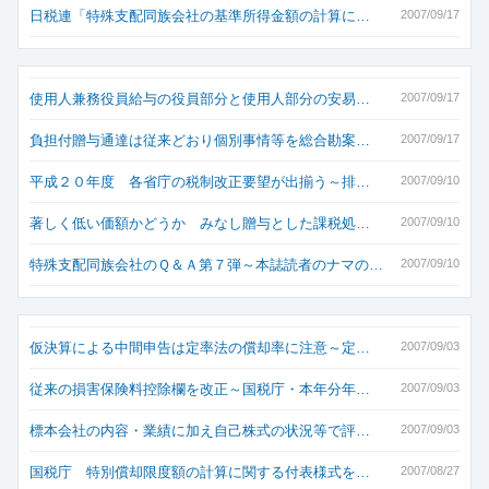
日税連「特殊支配同族会社の基準所得金額の計算に…
2007/09/17
使用人兼務役員給与の役員部分と使用人部分の安易…
2007/09/17
負担付贈与通達は従来どおり個別事情等を総合勘案…
2007/09/17
平成２０年度 各省庁の税制改正要望が出揃う～排…
2007/09/10
著しく低い価額かどうか みなし贈与とした課税処…
2007/09/10
特殊支配同族会社のＱ＆Ａ第７弾～本誌読者のナマの…
2007/09/10
仮決算による中間申告は定率法の償却率に注意～定…
2007/09/03
従来の損害保険料控除欄を改正～国税庁・本年分年…
2007/09/03
標本会社の内容・業績に加え自己株式の状況等で評…
2007/09/03
国税庁 特別償却限度額の計算に関する付表様式を…
2007/08/27