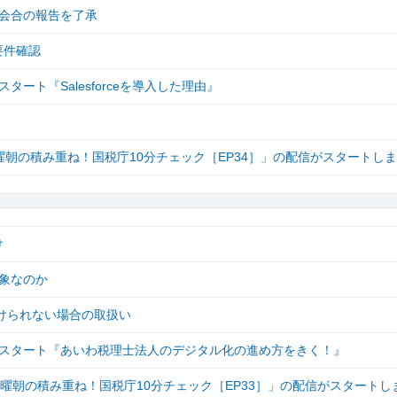
会合の報告を了承
要件確認
ート『Salesforceを導入した理由』
月曜朝の積み重ね！国税庁10分チェック［EP34］」の配信がスタートし
け
象なのか
けられない場合の取扱い
信がスタート『あいわ税理士法人のデジタル化の進め方をきく！』
「月曜朝の積み重ね！国税庁10分チェック［EP33］」の配信がスタートし