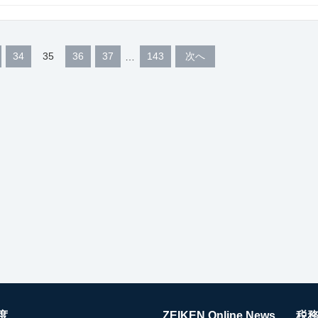
34
35
36
37
143
次へ
度
ZEIKEN Online News
税