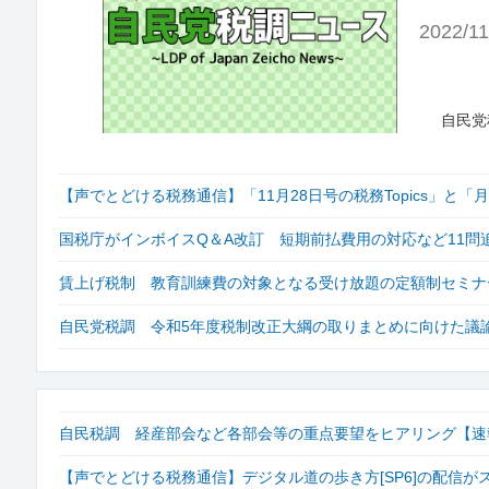
2022/11
自民党
【声でとどける税務通信】「11月28日号の税務Topics」と
国税庁がインボイスQ＆A改訂 短期前払費用の対応など11問
賃上げ税制 教育訓練費の対象となる受け放題の定額制セミナ
自民党税調 令和5年度税制改正大綱の取りまとめに向けた議
自民税調 経産部会など各部会等の重点要望をヒアリング【速報！自
【声でとどける税務通信】デジタル道の歩き方[SP6]の配信