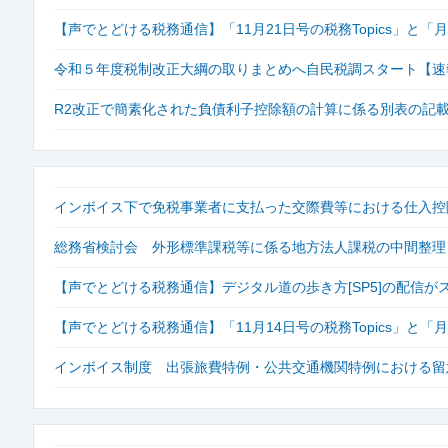
【声でとどける税務通信】「11月21日号の税務Topics」と
令和５年度税制改正大綱の取りまとめへ自民税調スタート【速報！自
R2改正で簡素化された負債利子控除額の計算に係る別表の記
インボイス下で免税事業者に支払った交際費等における仕入控
総務省検討会 外形標準課税等に係る地方法人課税の中間整理
【声でとどける税務通信】デジタル道の歩き方[SP5]の配信が
【声でとどける税務通信】「11月14日号の税務Topics」と
インボイス制度 出張旅費特例・公共交通機関特例における留