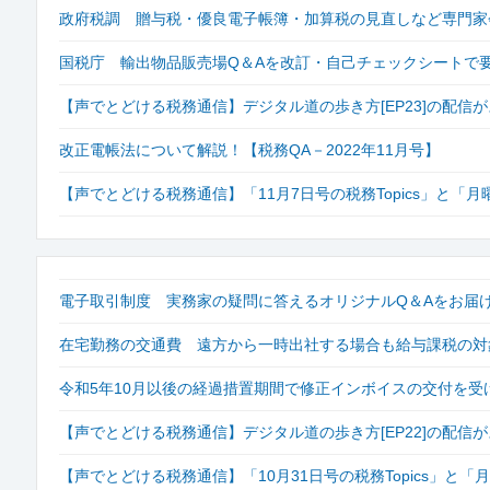
政府税調 贈与税・優良電子帳簿・加算税の見直しなど専門家
国税庁 輸出物品販売場Q＆Aを改訂・自己チェックシートで
【声でとどける税務通信】デジタル道の歩き方[EP23]の配信がスタ
改正電帳法について解説！【税務QA－2022年11月号】
【声でとどける税務通信】「11月7日号の税務Topics」と「
電子取引制度 実務家の疑問に答えるオリジナルQ＆Aをお届
在宅勤務の交通費 遠方から一時出社する場合も給与課税の対
令和5年10月以後の経過措置期間で修正インボイスの交付を受
【声でとどける税務通信】デジタル道の歩き方[EP22]の配
【声でとどける税務通信】「10月31日号の税務Topics」と