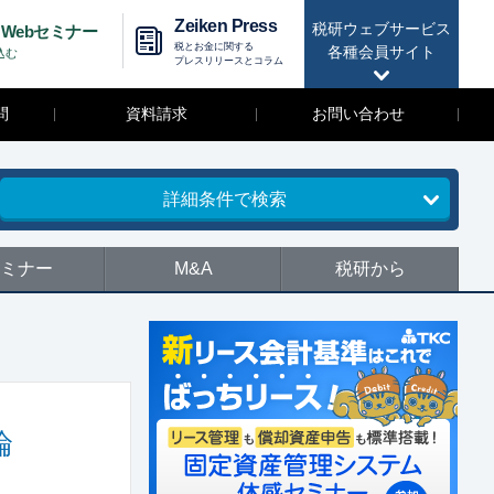
Zeiken Press
税研ウェブサービス
Webセミナー
税とお金に関する
各種会員サイト
込む
プレスリリースとコラム
問
資料請求
お問い合わせ
詳細条件で検索
ミナー
M&A
税研から
論