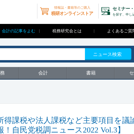
情報誌・書籍等のご購入
セミナー・
税研オンラインストア
を探す、申し
・会計の記事をよむ
税務研究会とは
よくあるご質
ニュース検索
務
会計
書籍
セ
所得課税や法人課税など主要項目を議
！自民党税調ニュース2022 Vol.3】