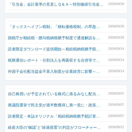
「引当金」会計基準の見直しＱ＆Ａ～特別修繕引当金…
2009/09/28
「タックスヘイブン税制」「移転価格税制」の早急…
2009/09/28
国税庁が相続税・贈与税納税猶予制度で通達解説を…
2009/09/28
読者限定ダウンロード提供開始～相続税納税猶予額…
2009/09/14
税務通信レポート・分割法人を再吸収する合併等で…
2009/09/14
外国子会社配当益金不算入制度が企業経営に影響～…
2009/09/14
自己株買いが予定されている株式に係るみなし配当…
2009/09/07
衆議院選挙で民主党が過半数獲得し第一党に・政策…
2009/09/07
読者限定・本誌オリジナル「相続税納税猶予額計算…
2009/09/07
経産大臣の“確認”と“経過措置”の判定がフローチャー…
2009/08/31