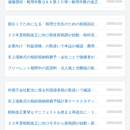
減価償却・耐用年数Ｑ＆Ａ第１０弾～耐用年数の改正…
2009/10/26
面白くてためになる「税理士先生のための租税訴訟…
2009/10/19
２２年度税制改正に向け新政府税調が始動・租特見…
2009/10/19
企業向け「利益保険」の取扱いで本誌が確認・費用…
2009/10/19
非上場株式の相続税納税猶予～会社ごとで後継者が…
2009/10/12
フリーレント期間中の賃貸料・法人税と消費税の取…
2009/10/12
外国子会社配当に係る外国源泉税の取扱いで確認・…
2009/10/12
非上場株式の相続税納税猶予額計算ケーススタディ…
2009/10/05
税制改正要望もマニフェストを踏まえ再提出に・１…
2009/10/05
２２年度税制改正に向け今月から新税調が始動～新…
2009/10/05