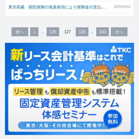
東京高裁 税賠保険の免責条項により保険金の支払…
2009/08/31
前へ
1
126
127
128
143
次へ