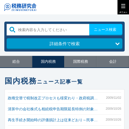
ニュース検索
詳細条件で検索
総合
国内税務
国際税務
会計
国内税務
ニュース記事一覧
政権交替で税制改正プロセスも様変わり・政府税調…
2009/11/02
清算中の会社株式も相続税申告期限延長特例の対象…
2009/10/26
再生手続き開始時の評価損計上は従来どおり～民事…
2009/10/26