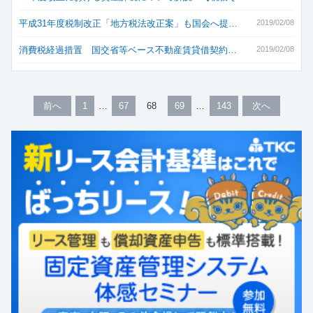
平成31年度税制改正「地方税法改正案」も国会へ提…
2019/02/08
消費税経過措置 国交省等ベース不動産賃貸借契約…
2019/02/08
前へ
1
67
68
69
143
次へ