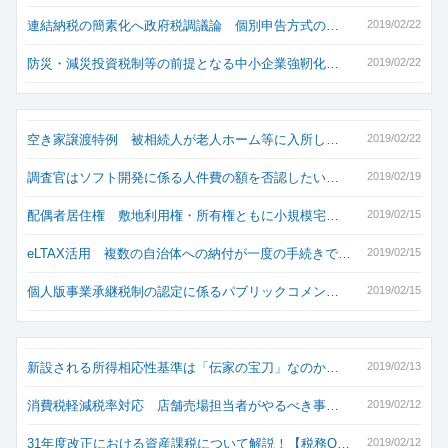
連結納税の簡素化へ政府税調議論 個別申告方式の…
2019/02/22
防災・減災投資税制等の前提となる中小企業強靭化…
2019/02/22
空き家譲渡特例 被相続人が老人ホーム等に入所し…
2019/02/22
調査官はソフト開発に係る人件費の額を否認したい…
2019/02/19
配偶者居住権 敷地利用権・所有権ともに小規模宅…
2019/02/15
eLTAX活用 複数の自治体への納付が一度の手続きで…
2019/02/15
個人版事業承継税制の認定に係るパブリックコメン…
2019/02/15
新設される所得相応性基準は「伝家の宝刀」なのか…
2019/02/13
消費税軽減税率対応 店舗売場担当者がやるべき事…
2019/02/12
31年度改正における資産課税について解説！【税務Q…
2019/02/12