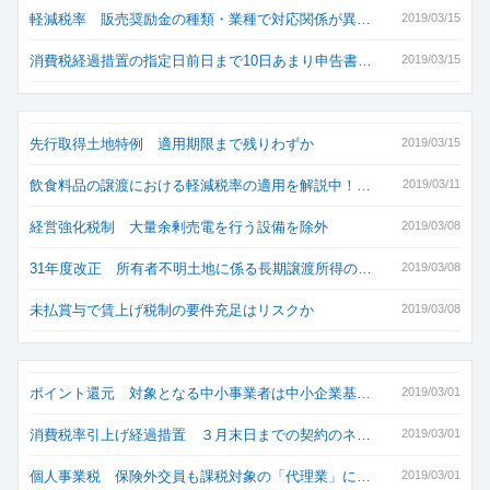
軽減税率 販売奨励金の種類・業種で対応関係が異…
2019/03/15
消費税経過措置の指定日前日まで10日あまり申告書…
2019/03/15
先行取得土地特例 適用期限まで残りわずか
2019/03/15
飲食料品の譲渡における軽減税率の適用を解説中！…
2019/03/11
経営強化税制 大量余剰売電を行う設備を除外
2019/03/08
31年度改正 所有者不明土地に係る長期譲渡所得の…
2019/03/08
未払賞与で賃上げ税制の要件充足はリスクか
2019/03/08
ポイント還元 対象となる中小事業者は中小企業基…
2019/03/01
消費税率引上げ経過措置 ３月末日までの契約のネ…
2019/03/01
個人事業税 保険外交員も課税対象の「代理業」に…
2019/03/01